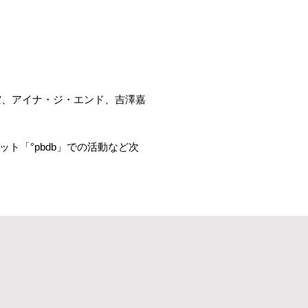
大空、アイナ・ジ・エンド、吉澤嘉
ト「°pbdb」での活動など次