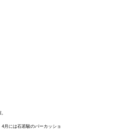
演。
に抜擢。4月には石若駿のパーカッショ