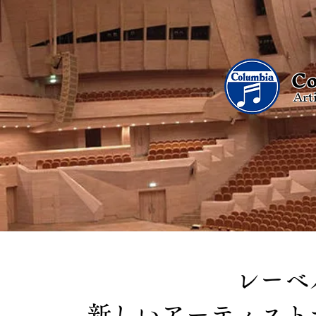
Co
Art
レーベ
新しいアーティスト