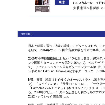
東京
いちょうホール 八王子
大萩康司＆朴葵姫 ギ
PROFILE
日本と韓国で育つ。3歳で横浜にてギターをはじめ、こ
を経て、2014年ウィーン国立音楽大学を首席で卒業。
2005年小澤征爾指揮によるオペラ公演に参加。2007
ンツ国際ギターコンクール第2位(1位なし)、ベルギー“ギ
て)、リヒテンシュタイン国際ギターコンクール第1位、
ンドのJan Edmund Jurkowski記念ギターコン
N響、都響、読響はじめ多くのオーケストラと共演を重ね
ク)、「スペインの旅」「最後のトレモロ」、「サウダーヂ-ブ
「Harmonia-ハルモニア-」(日本コロムビア) リ
る。2020年デビュー10周年を記念した初のセルフプロデュ
2022・クラシック賞受賞した。
欧米、韓国、台湾他国内外のギターフェスティバルへ招