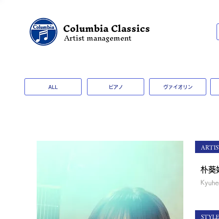
Columbia Classics
Artist management
ALL
ピアノ
ヴァイオリン
ARTIS
朴葵
Kyuhe
STYL