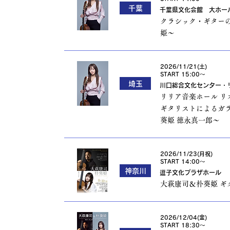
千葉
千葉県文化会館 大ホー
クラシック・ギターの
姫～
2026/11/21(土)
START 15:00〜
埼玉
川口総合文化センター・
リリア音楽ホール リオ
ギタリストによるガラ
葵姫 徳永真一郎〜
2026/11/23(月祝)
START 14:00〜
神奈川
逗子文化プラザホール
大萩康司＆朴葵姫 ギ
2026/12/04(金)
START 18:30〜