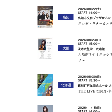
2026/08/22(土)
START 14:00〜
高知
高知市文化プラザかるぽ
タレガ・ギターカルテ
2026/08/23(日)
START 15:00〜
大阪
茨木六弦堂 六鳴館
六鳴館リサイタルシリー
ゾ〜
2026/08/30(日)
START 15:30〜
北海道
幕別町百年記念ホール 
THE LIVE 梁邦彦×朴葵
2026/11/15(日)
START 14:00〜