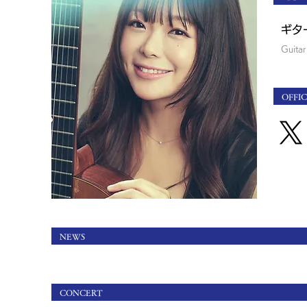
ギタ
Guitar
​OFFIC
NEWS
CONCERT