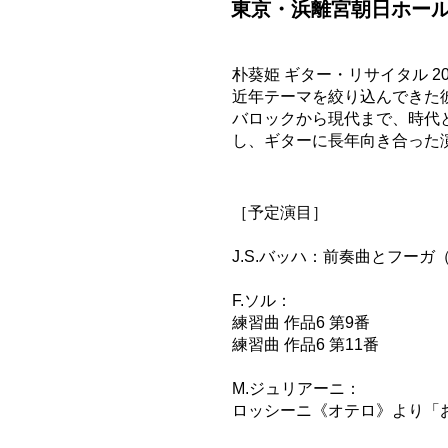
東京・浜離宮朝日ホー
朴葵姫 ギター・リサイタル 2
近年テーマを絞り込んできた
バロックから現代まで、時代
し、ギターに長年向き合った
［​予定演目］
J.S.バッハ：前奏曲とフーガ（B
F.ソル：
練習曲 作品6 第9番
練習曲 作品6 第11番
M.ジュリアーニ：
ロッシーニ《オテロ》より「おお天