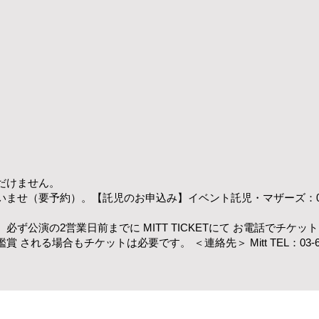
だけません。
せ（要予約）。【託児のお申込み】イベント託児・マザーズ：0120-
ず公演の2営業日前までに MITT TICKETにて お電話でチケ
れる場合もチケットは必要です。 ＜連絡先＞ Mitt TEL：03-6265-