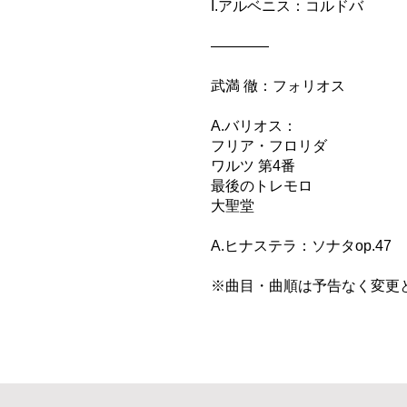
I.アルベニス：コルドバ
――――
武満 徹：フォリオス
A.バリオス：
フリア・フロリダ
ワルツ 第4番
最後のトレモロ
大聖堂
A.ヒナステラ：ソナタop.47
※曲目・曲順は予告なく変更