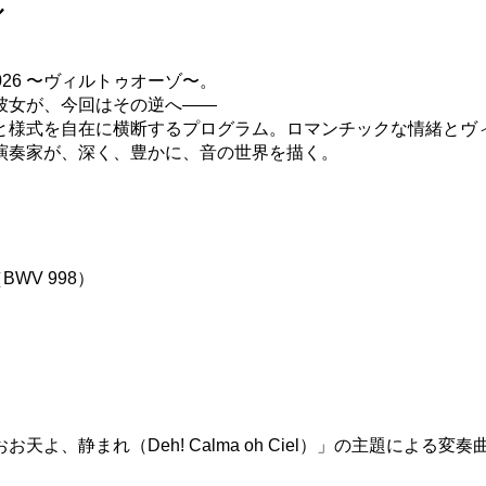
ル
026 〜ヴィルトゥオーゾ〜。
彼女が、今回はその逆へ――
と様式を自在に横断するプログラム。ロマンチックな情緒とヴ
演奏家が、深く、豊かに、音の世界を描く。
WV 998）
よ、静まれ（Deh! Calma oh Ciel）」の主題による変奏