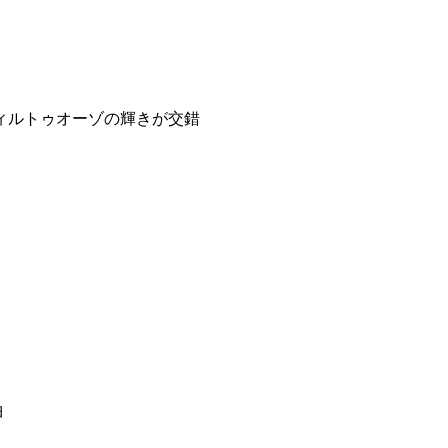
ィルトゥオーゾの輝きが交錯
曲