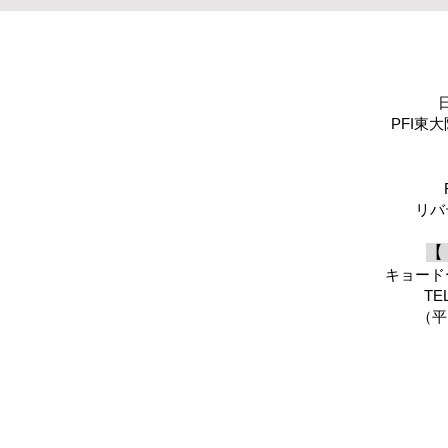
PFI東
リバ
【
キョード
TE
（平日