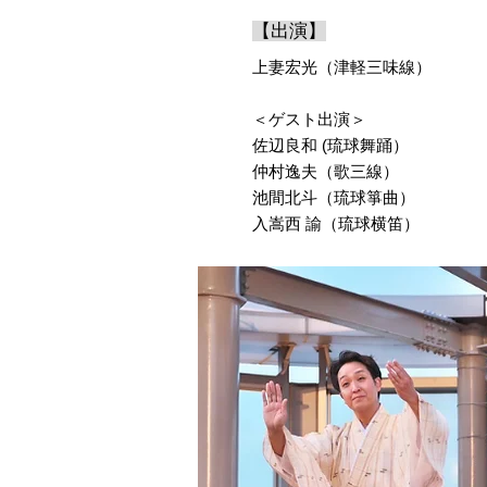
【出演】
上妻宏光（津軽三味線）
＜
ゲスト出演＞
佐辺良和 (琉球舞踊）
仲村逸夫（歌三線）
池間北斗（琉球箏曲）
入嵩西 諭（琉球横笛）