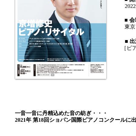
20
​■ 
東京
​■ 
［ピ
一音一音に丹精込めた音の紡ぎ・・・
2021年 第18回ショパン国際ピアノコンクール