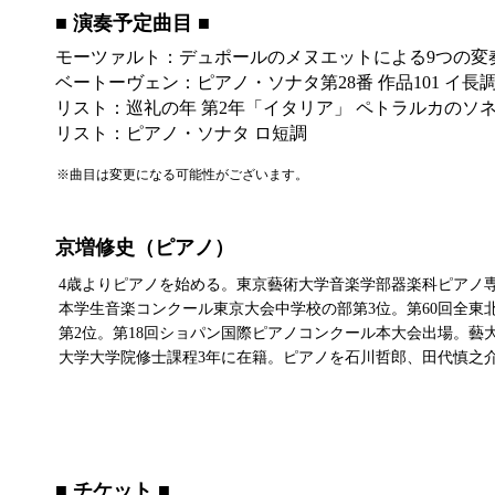
​■ 演奏予定曲⽬ ■
モーツァルト：デュポールのメヌエットによる9つの変奏曲 
ベートーヴェン：ピアノ・ソナタ第28番 作品101 イ長
リスト：巡礼の年 第2年「イタリア」 ペトラルカのソネット
リスト：ピアノ・ソナタ ロ短調
※曲目は変更になる可能性がございます。
京増修史（ピアノ）
4歳よりピアノを始める。東京藝術大学音楽学部器楽科ピアノ
本学生音楽コンクール東京大会中学校の部第3位。第60回全東
第2位。第18回ショパン国際ピアノコンクール本大会出場。
大学大学院修士課程3年に在籍。ピアノを石川哲郎、田代慎之
​■ チケット ■