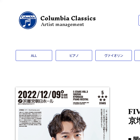
Columbia Classics
Artist management
ALL
ピアノ
ヴァイオリン
FI
京
​■ 